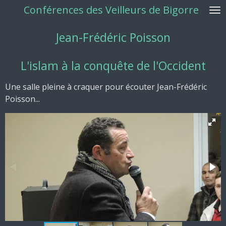
Conférences des Veilleurs de Bigorre
Passer
au
Jean-Frédéric Poisson
contenu
principal
L'islam à la conquête de l'Occident
Une salle pleine à craquer pour écouter Jean-Frédéric
Poisson...