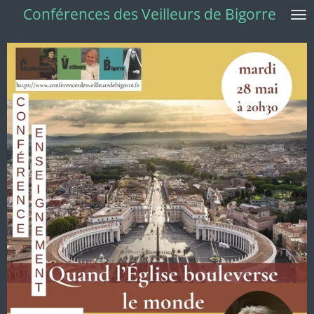
Conférences des Veilleurs de Bigorre
Passer
au
contenu
principal